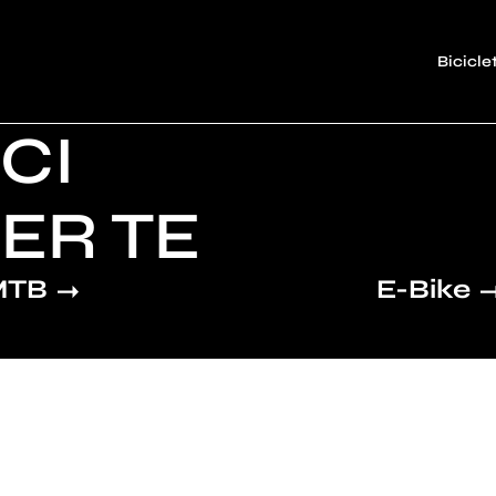
Bicicle
CI
ER TE
MTB
E-Bike