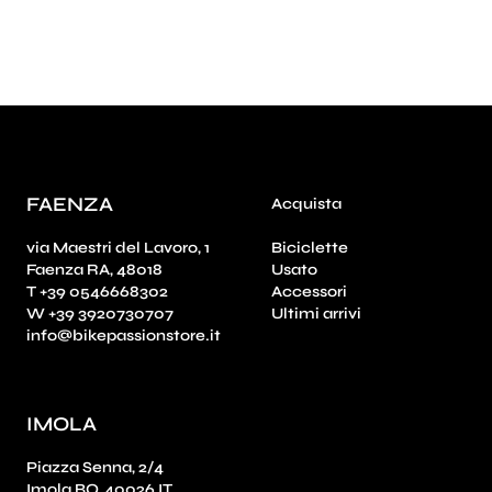
FAENZA
Acquista
via Maestri del Lavoro, 1
Biciclette
Faenza RA, 48018
Usato
T +39 0546668302
Accessori
W +39 3920730707
Ultimi arrivi
info@bikepassionstore.it
IMOLA
Piazza Senna, 2/4
Imola BO, 40026 IT