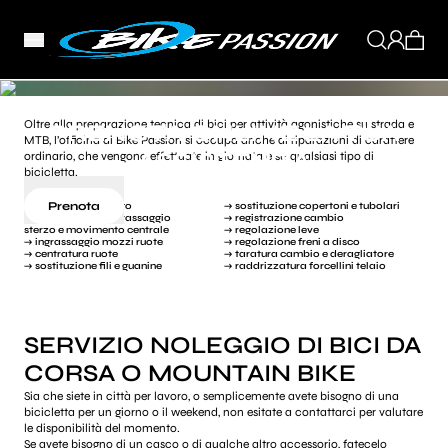
Oltre alla preparazione tecnica di bici per attività agonistiche su strada e
PRENOTA ONLINE LA TUA
MTB, l’officina di Bike Passion si occupa anche di riparazioni di carattere
ASSISTENZA
ordinario, che vengono effettuate in giornata e su qualsiasi tipo di
bicicletta.
Prenota
→ lavaggio completo
→ sostituzione copertoni e tubolari
→ smontaggio e ingrassaggio
→ registrazione cambio
sterzo e movimento centrale
→ regolazione leve
→ ingrassaggio mozzi ruote
→ regolazione freni a disco
→ centratura ruote
→ taratura cambio e deragliatore
→ sostituzione fili e guanine
→ raddrizzatura forcellini telaio
SERVIZIO NOLEGGIO DI BICI DA
CORSA O MOUNTAIN BIKE
Sia che siete in città per lavoro, o semplicemente avete bisogno di una
bicicletta per un giorno o il weekend, non esitate a contattarci per valutare
le disponibilità del momento.
Se avete bisogno di un casco o di qualche altro accessorio, fatecelo