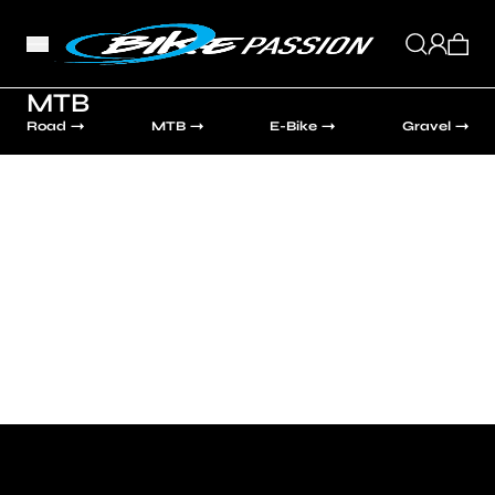
MTB
Road
MTB
E-Bike
Gravel