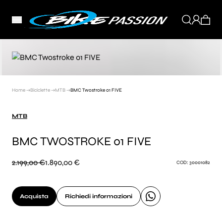
Home →
Biciclette →
MTB →
BMC Twostroke 01 FIVE
MTB
BMC TWOSTROKE 01 FIVE
2.199,00 €
1.890,00 €
COD: 30001082
Acquista
Richiedi informazioni