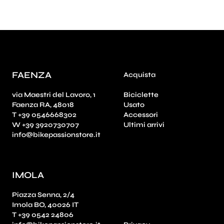
FAENZA
Acquista
via Maestri del Lavoro, 1
Biciclette
Faenza RA, 48018
Usato
T +39 0546668302
Accessori
W +39 3920730707
Ultimi arrivi
info@bikepassionstore.it
IMOLA
Piazza Senna, 2/4
Imola BO, 40026 IT
T +39 0542 24806