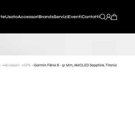
tte
Usato
Accessori
Brands
Servizi
Eventi
Contatti
 →
Accessori →
GPS →
Garmin Fēnix 8 - 51 Mm, AMOLED Sapphire, Titanio