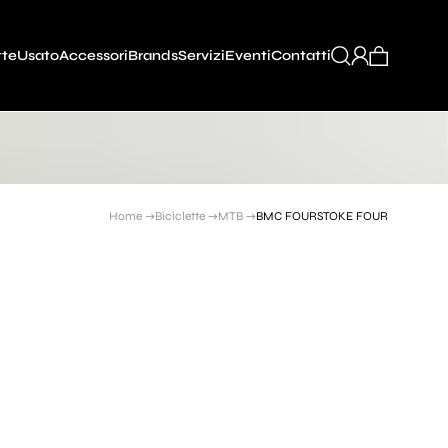
tte
Usato
Accessori
Brands
Servizi
Eventi
Contatti
Home →
Biciclette →
MTB →
BMC FOURSTOKE FOUR