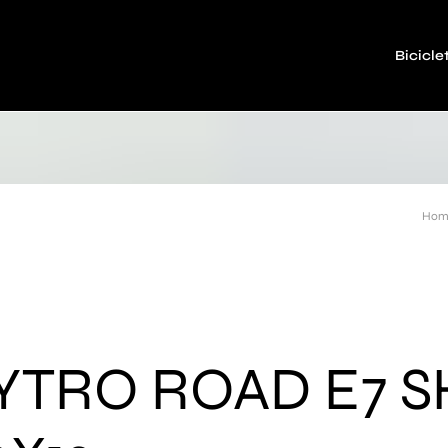
Bicicle
Hom
YTRO ROAD E7 S