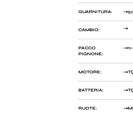
GUARNITURA:
5
CAMBIO:
PACCO
11
PIGNONE:
MOTORE:
T
BATTERIA:
T
RUOTE:
MO