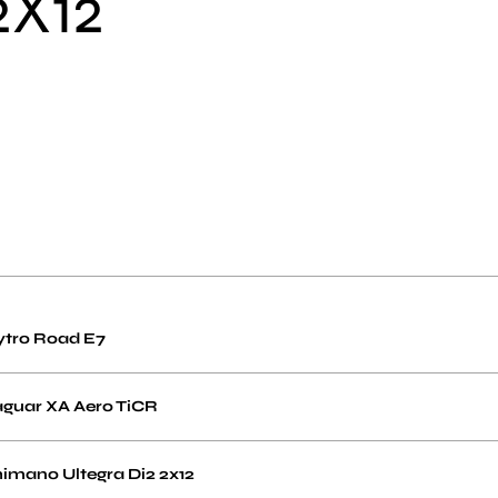
2X12
ytro Road E7
aguar XA Aero TiCR
imano Ultegra Di2 2x12