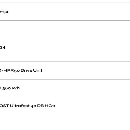
0-34
-34
Q-HPR50 Drive Unit
Q 360 Wh
ST Ultrafast 40 DB HG11