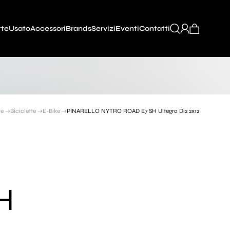
tte
Usato
Accessori
Brands
Servizi
Eventi
Contatti
e →
Biciclette →
E-Bike →
PINARELLO NYTRO ROAD E7 SH Ultegra Di2 2x12
H