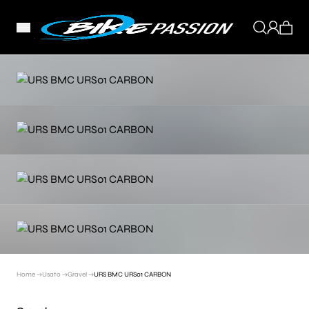
Home →
Usato →
Gravel →
URS BMC URS01 CARBON