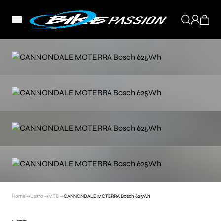
Home →
Usato →
MTB →
CANNONDALE MOTERRA Bosch 625Wh