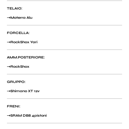
TELAIO:
Moterra Alu
FORCELLA:
RockShox Yari
AMM.POSTERIORE:
RockShox
GRUPPO:
Shimano XT 12v
FRENI:
SRAM DB8 4pistoni