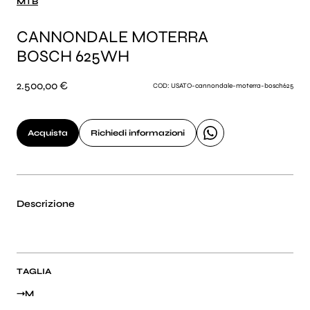
MTB
CANNONDALE MOTERRA
BOSCH 625WH
2.500,00 €
COD: USATO-cannondale-moterra-bosch625
Acquista
Richiedi informazioni
Descrizione
TAGLIA
M