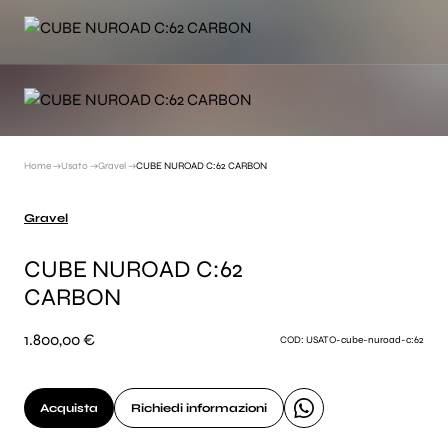
Home →
Usato →
Gravel →
CUBE NUROAD C:62 CARBON
Gravel
CUBE NUROAD C:62
CARBON
1.800,00 €
COD: USATO-cube-nuroad-c:62
Acquista
Richiedi informazioni