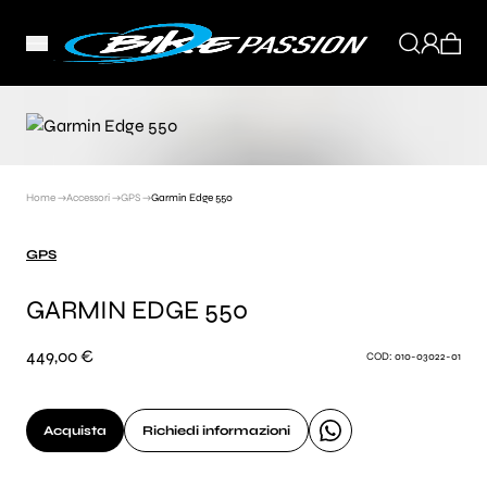
Home →
Accessori →
GPS →
Garmin Edge 550
GPS
GARMIN EDGE 550
449,00 €
COD: 010-03022-01
Acquista
Richiedi informazioni