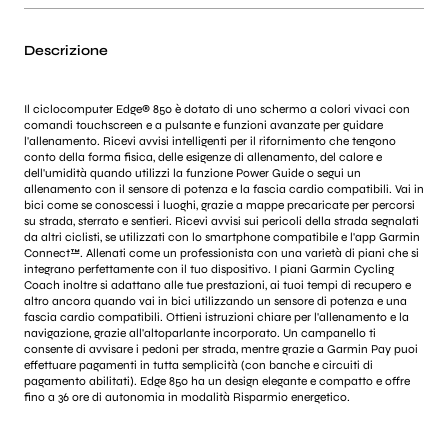
Descrizione
Il ciclocomputer Edge® 850 è dotato di uno schermo a colori vivaci con
comandi touchscreen e a pulsante e funzioni avanzate per guidare
l'allenamento. Ricevi avvisi intelligenti per il rifornimento che tengono
conto della forma fisica, delle esigenze di allenamento, del calore e
dell'umidità quando utilizzi la funzione Power Guide o segui un
allenamento con il sensore di potenza e la fascia cardio compatibili. Vai in
bici come se conoscessi i luoghi, grazie a mappe precaricate per percorsi
su strada, sterrato e sentieri. Ricevi avvisi sui pericoli della strada segnalati
da altri ciclisti, se utilizzati con lo smartphone compatibile e l'app Garmin
Connect™. Allenati come un professionista con una varietà di piani che si
integrano perfettamente con il tuo dispositivo. I piani Garmin Cycling
Coach inoltre si adattano alle tue prestazioni, ai tuoi tempi di recupero e
altro ancora quando vai in bici utilizzando un sensore di potenza e una
fascia cardio compatibili. Ottieni istruzioni chiare per l'allenamento e la
navigazione, grazie all'altoparlante incorporato. Un campanello ti
consente di avvisare i pedoni per strada, mentre grazie a Garmin Pay puoi
effettuare pagamenti in tutta semplicità (con banche e circuiti di
pagamento abilitati). Edge 850 ha un design elegante e compatto e offre
fino a 36 ore di autonomia in modalità Risparmio energetico.