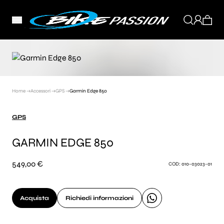
Home →
Accessori →
GPS →
Garmin Edge 850
GPS
GARMIN EDGE 850
549,00 €
COD: 010-03023-01
Acquista
Richiedi informazioni