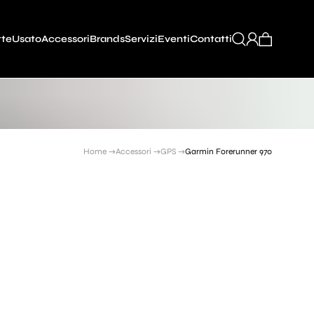
tte
Usato
Accessori
Brands
Servizi
Eventi
Contatti
Home →
Accessori →
GPS →
Garmin Forerunner 970