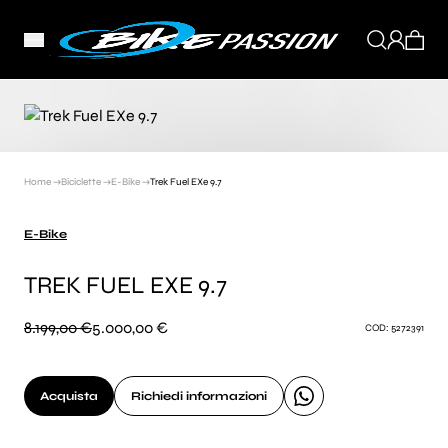
Home →
Biciclette →
E-Bike →
Trek Fuel EXe 9.7
E-Bike
TREK FUEL EXE 9.7
8.199,00 €
5.000,00 €
COD: 5272391
Acquista
Richiedi informazioni