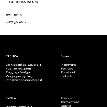
TQ-HPR50, 50 Nm
BATTERIA
TQ 360Wh
FAENZA
Seguici
via Maestri del Lavoro, 1
Instagram
Faenza RA, 48018
YouTube
T +39 0546668302
Facebook
W +39 3920730707
Linkedin
info@bikepassionstore.it
IMOLA
Privacy
Terms of use
Cookie
Piazza Senna, 2/4