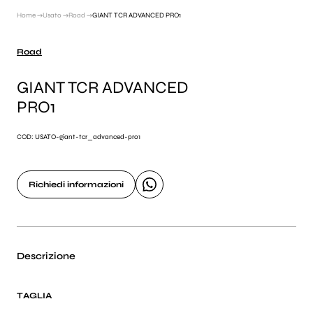
Home →
Usato →
Road →
GIANT TCR ADVANCED PRO1
Road
GIANT TCR ADVANCED
PRO1
COD: USATO-giant-tcr_advanced-pro1
Richiedi informazioni
Descrizione
TAGLIA