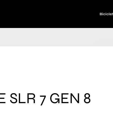
Bicicle
 SLR 7 GEN 8