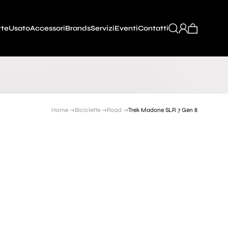
tte
Usato
Accessori
Brands
Servizi
Eventi
Contatti
Home →
Biciclette →
Road →
Trek Madone SLR 7 Gen 8