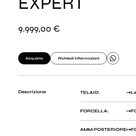
EXPERT
9.999,00 €
Acquista
Richiedi informazioni
Descrizione
TELAIO:
Le
FORCELLA:
FO
AMM.POSTERIORE:
F