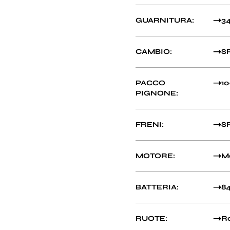
GUARNITURA:
3
CAMBIO:
S
PACCO
10
PIGNONE:
FRENI:
S
MOTORE:
Mo
BATTERIA:
8
RUOTE:
Ro