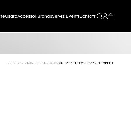
tte
Usato
Accessori
Brands
Servizi
Eventi
Contatti
Home →
Biciclette →
E-Bike →
SPECIALIZED TURBO LEVO 4 R EXPERT