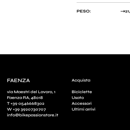
PESO:
21
FAENZA
Acquista
via Maestri del Lavoro, 1
Biciclette
Faenza RA, 48018
Usato
T +39 0546668302
Accessori
W +39 3920730707
Ultimi arrivi
info@bikepassionstore.it