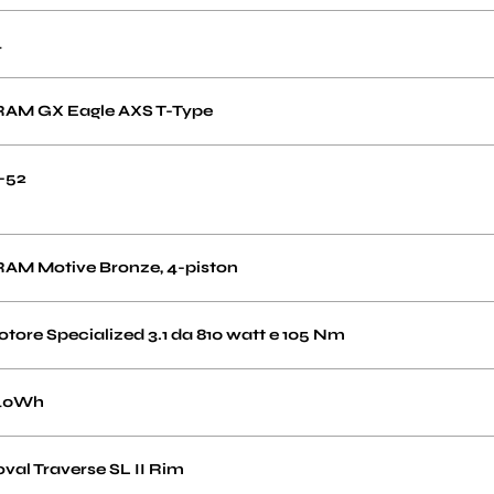
4
RAM GX Eagle AXS T-Type
-52
RAM Motive Bronze, 4-piston
tore Specialized 3.1 da 810 watt e 105 Nm
40Wh
val Traverse SL II Rim