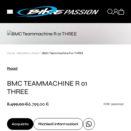
Home →
Biciclette →
Road →
BMC Teammachine R 01 THREE
Road
BMC TEAMMACHINE R 01
THREE
8.499,00 €
6.799,00 €
COD: 30007037
Acquista
Richiedi informazioni