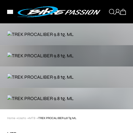
Home →
Usato →
MTB →
TREK PROCALIBER 9.8 Tg. ML