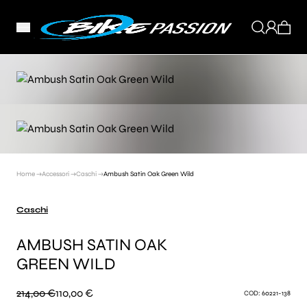
Home →
Accessori →
Caschi →
Ambush Satin Oak Green Wild
Caschi
AMBUSH SATIN OAK
GREEN WILD
214,00 €
110,00 €
COD: 60221-138