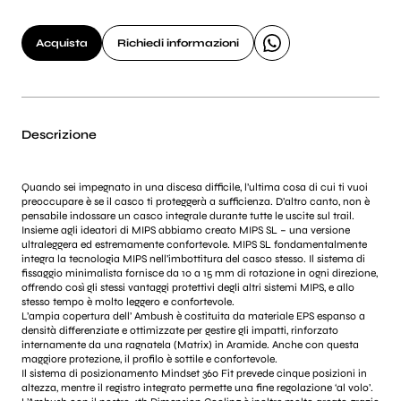
Acquista
Richiedi informazioni
Descrizione
Quando sei impegnato in una discesa difficile, l’ultima cosa di cui ti vuoi
preoccupare è se il casco ti proteggerà a sufficienza. D’altro canto, non è
pensabile indossare un casco integrale durante tutte le uscite sul trail.
Insieme agli ideatori di MIPS abbiamo creato MIPS SL – una versione
ultraleggera ed estremamente confortevole. MIPS SL fondamentalmente
integra la tecnologia MIPS nell’imbottitura del casco stesso. Il sistema di
fissaggio minimalista fornisce da 10 a 15 mm di rotazione in ogni direzione,
offrendo così gli stessi vantaggi protettivi degli altri sistemi MIPS, e allo
stesso tempo è molto leggero e confortevole.
L’ampia copertura dell’ Ambush è costituita da materiale EPS espanso a
densità differenziate e ottimizzate per gestire gli impatti, rinforzato
internamente da una ragnatela (Matrix) in Aramide. Anche con questa
maggiore protezione, il profilo è sottile e confortevole.
Il sistema di posizionamento Mindset 360 Fit prevede cinque posizioni in
altezza, mentre il registro integrato permette una fine regolazione ‘al volo’.