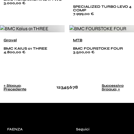
3.000,00 €
SPECIALIZED TURBO LEVO 4
COMP
7.999,00 €
Gravel
MTB
BMC KAIUS 01 THREE
BMC FOURSTOKE FOUR
4.800,00 €
3.500,00 €
« &laquo;
Successivo
1
2
3
4
5
6
7
8
Precedente
&raquo; »
FAENZA
Seguici