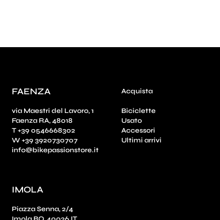
FAENZA
Acquista
via Maestri del Lavoro, 1
Biciclette
Faenza RA, 48018
Usato
T +39 0546668302
Accessori
W +39 3920730707
Ultimi arrivi
info@bikepassionstore.it
IMOLA
Piazza Senna, 2/4
Imola BO, 40026 IT