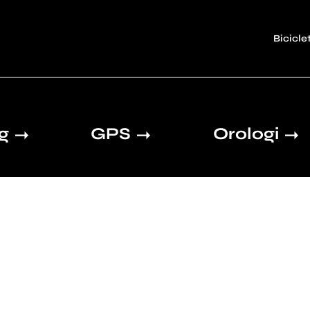
Bicicle
ng
GPS
Orologi