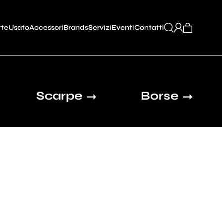
tte
Usato
Accessori
Brands
Servizi
Eventi
Contatti
Scarpe
Borse